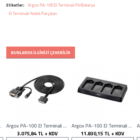
işleme alıp cihaz arızasını çözümlemekteyiz. Teknik servis ekibi
Etiketler:
Argox PA-100 El Terminali Pil/Batarya
olarak 4 saha personeli ve 2 operasyon yöneticisi ile siz değerli
El Terminali Yedek Parçaları
müşterilerimize hizmet vermekteyiz.
Barkod yazıcılarınız için termal kafa, kauçuk silindir, otomatik
kesme üniteleri, anakart ve diğer tüm yedek parça, aksesuar
alışverişlerinizi web sitemiz üzerinden online olarak güvenle
satın alabilirsiniz.
BUNLARDA İLGINIZI ÇEKEBILIR
ali Usb Kablo
Argox PA-100 El Terminali RS232 Kablo
Argox PA-100 El Terminali Dörtlü Pil Şarj Ünitesi
3.075,84 TL + KDV
11.830,15 TL + KDV