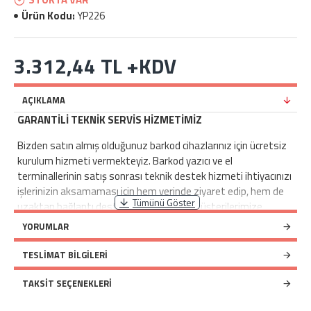
Ürün Kodu:
YP226
3.312,44 TL +KDV
AÇIKLAMA
GARANTİLİ TEKNİK SERVİS HİZMETİMİZ
Bizden satın almış olduğunuz barkod cihazlarınız için ücretsiz
kurulum hizmeti vermekteyiz. Barkod yazıcı ve el
terminallerinin satış sonrası teknik destek hizmeti ihtiyacınızı
işlerinizin aksamaması için hem yerinde ziyaret edip, hem de
uzaktan bağlantı desteği ile siz değerli müşterilerimize
sunmaktayız.
YORUMLAR
Eğitimli ve tecrübeli teknik servis ekibimizle, servisimize ulaşan
barkod yazıcı, el terminali ve barkod okuyucularınızın tüm teknik
TESLIMAT BILGILERI
sorunlarını aynı gün içerisinde ücretsiz bir şekilde tespit ederek
tarafınıza, sistemimizin otomatik olarak göndermiş olduğu
TAKSIT SEÇENEKLERI
teknik servis raporundan sonra, onay vermenize istinaden