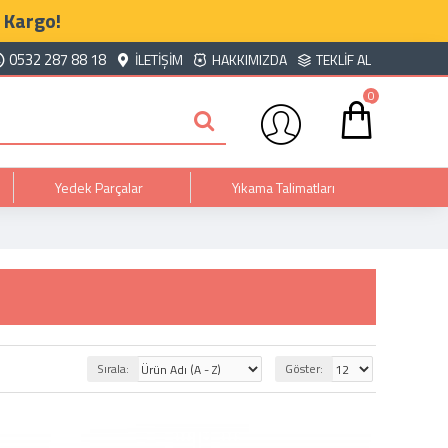
 Kargo!
0532 287 88 18
İLETIŞIM
HAKKIMIZDA
TEKLIF AL
0
Yedek Parçalar
Yıkama Talimatları
Sırala:
Göster: