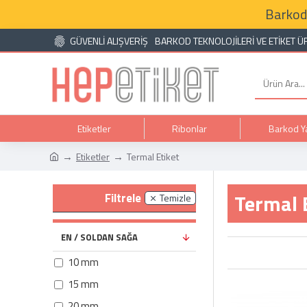
Barkod
GÜVENLİ ALIŞVERİŞ
BARKOD TEKNOLOJILERI VE ETIKET Ü
Etiketler
Ribonlar
Barkod Ya
Etiketler
Termal Etiket
Termal 
Filtrele
Temizle
EN / SOLDAN SAĞA
10 mm
15 mm
20 mm