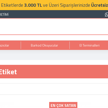
 Etiketlerde
3.000 TL
ve Üzeri Siparişlerinizde
Ücretsiz
RETIMI
zıcılar
Barkod Okuyucular
El Terminalleri
Etiket
EN ÇOK SATAN