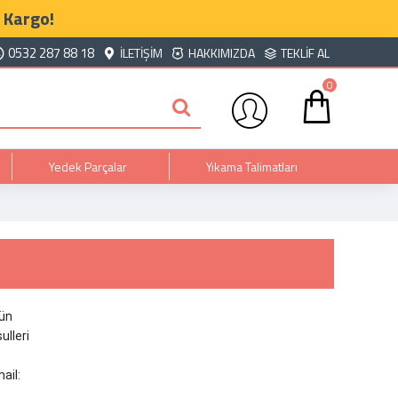
 Kargo!
0532 287 88 18
İLETIŞIM
HAKKIMIZDA
TEKLIF AL
0
Yedek Parçalar
Yıkama Talimatları
nün
ulleri
ail: