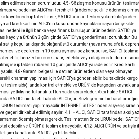
 teslim edilmesinden sorumludur.
4.5- Sözleşme konusu ürünün teslimatı
lması ve bedelinin ALICI’nın tercih ettiği ödeme şekli ile ödenmiş olmas
a kayıtlarında iptal edilir ise, SATICI ürünün teslimi yükümlülüğünden
ya ait kredi kartının ALICI’nın kusurundan kaynaklanmayan bir şekilde
ası nedeni ile ilgili banka veya finans kuruluşun ürün bedelini SATICI’ya
sı kaydıyla ürünün 3 gün içinde SATICI’ya gönderilmesi zorunludur. Bu
 satış koşulları dışında olağanüstü durumlar (hava muhalefeti, deprem
ilememesi ve gecikmenin 10 günü aşması söz konusu ise, SATICI teslimat
i iptal edebilir, benzer bir ürün sipariş edebilir veya olağanüstü durum son
lmiş ise iptalden itibaren 10 gün içinde ALICI’ ya iade edilir. Kredi kartlı
yapılır.
4.8- Garanti belgesi ile satılan ürünlerden olan veya olmayan
gerekli onarımın yapılması için SATICI’ya gönderilebilir, bu takdirde kargo
’ ü teslim aldığı anda kontrol etmekle ve ÜRÜN’ de kargodan kaynaklana
ası yetkilisine tutanak tutturmakla sorumludur. Aksi halde SATICI
nda SATICI’ nın talebi halinde ALICI işbu Sözleşmenin bir basılı örneğini
ÜN teslimatı yapılmayabilir. İNTERNET SİTESİ’ nden alışveriş sırası
geçerlidir kabul edilmiş sayılır.
4.11- ALICI, SATICI tarafından aksi yazı
tamamen ödemiş olması gerekir. Teslimattan önce ÜRÜN bedeli SATICI’
tal edebilir ve ÜRÜN’ ü teslim etmeyebilir.
4.12- ALICI ÜRÜN ve satışla ilg
işim kanalları ile SATICI’ ya bildirebilir.