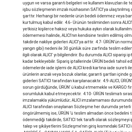
uygun ve varsa garanti belgeleri ve kullanım klavuzları ile
işbu sözleşmenin imzalı nüshasının SATICI’ya ulaştırılmış o
şarttır. Herhangi bir nedenle ürün bedeli ödenmez veya bank
kurtulmuş kabul edilir.
4.6- Ürünün tesliminden sonra ALICI’
yetkisiz kişilerce haksız veya hukuka aykırı olarak kullanılm
ödememesi halinde, ALICI’nın kendisine teslim edilmiş olma
takdirde nakliye giderleri ALICI’ya aittir.
4.7- ÜRÜN’ün normal
yangın gibi) nedeni ile 30 günlük süre zarfında teslim ed
ilgili olarak ALICI’ yı bilgilendirir. Bu durumda ALICI sipariş
kadar bekleyebilir. Sipariş iptallerinde ÜRÜN bedeli tahsil edi
ödemelerde iade işlemi de ALICI kredi kartına iade sureti ile 
ürünlerin arızalı veya bozuk olanlar, garanti şartları içinde 
giderleri SATICI tarafından karşılanacaktır.
4.9-ALICI, ÜRÜN
sorun gördüğünde, ÜRÜN’ ü kabul etmemekle ve KARGO firm
sorumluluk kabul etmeyecektir.
4.10- ÜRÜN teslimatı sırası
imzalamakla yükümlüdür; ALICI imzalamaması durumunda ÜR
ALICI tarafından onaylanan Sözleşme her durumda yeterli ve 
öngörülmemiş ise, ÜRÜN ‘ü teslim almadan önce bedelini 
ödenmediği takdirde, SATICI tek taraflı olarak sözleşmeyi ip
talep ve şikâyetlerini Sözleşme’nin giriş kısmındaki SATICI ilet