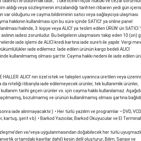
 şu taahhütte bulunmaktadır; “Tüketicinin hiçbir hukuki ve cezai sorumlu
m aldığı veya sözleşmenin imzalandığı tarihten itibaren yedi gün içeri
var olduğunu ve cayma bildiriminin satıcı veya sağlayıcıya ulaşması
yma hakkının kullanılması için bu süre içinde SATICI’ ya online panel
lanılması halinde, 3. kişiye veya ALICI’ ya teslim edilen ÜRÜN’ ün SATICI 
ra aslının iadesi zorunludur. Bu belgelerin ulaşmasını takip eden 10 (on) 
melerde iade işlemi de ALICI kredi kartına iade sureti ile yapılır. Vergi me
yükümlülükler iade edilemez. İade edilen ürünün kargo bedeli ALICI
nde kullanılmamış olması şarttır. Cayma hakkı nedeni ile iade edilen ü
E HALLER
ALICI’ nın özel istek ve talepleri uyarınca üretilen veya üzerin
a da niteliği itibarıyla iade edilemeyecek ürünler, tek kullanımlık ürünler,
 kullanım tarihi geçen ürünler vs. için cayma hakkı kullanılamaz. Aşağıd
 açılmamış, bozulmamış ve ürünün kullanılmamış olması şartına bağlıdı
n sonra iade alınmayacaktır.)
• Her türlü yazılım ve programlar
• DVD, VCD
, kartuş, şerit v.b)
• Barkod Yazıcılar, Barkod Okuyucular ve El Terminal
zleşme’den ve/veya uygulanmasından doğabilecek her türlü uyuşmazlı
yetik ortamdaki kayıtlar dahil) kesin delil oluşturur; Bilim, Sanayi ve