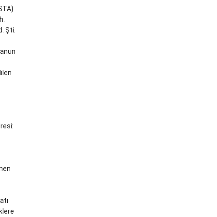
STA}
h.
. Şti.
 Kanun
dilen
resi:
inen
atı
klere