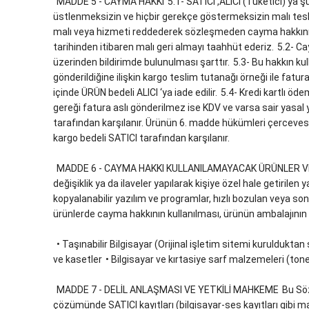
MADDE 5 - CAYMA HAKKI
5.1- SATICI ,ALICI (Tüketici)’ya
üstlenmeksizin ve hiçbir gerekçe göstermeksizin malı tesli
malı veya hizmeti reddederek sözleşmeden cayma hakkının 
tarihinden itibaren malı geri almayı taahhüt ederiz.
5.2- Ca
üzerinden bildirimde bulunulması şarttır.
5.3- Bu hakkın kul
gönderildiğine ilişkin kargo teslim tutanağı örneği ile fatu
içinde ÜRÜN bedeli ALICI ‘ya iade edilir.
5.4- Kredi kartlı öde
gereği fatura aslı gönderilmez ise KDV ve varsa sair yasal 
tarafından karşılanır. Ürünün 6. madde hükümleri çercevesi
kargo bedeli SATICI tarafından karşılanır.
MADDE 6 - CAYMA HAKKI KULLANILAMAYACAK ÜRÜNLER V
değişiklik ya da ilaveler yapılarak kişiye özel hale getirilen y
kopyalanabilir yazılım ve programlar, hızlı bozulan veya son
ürünlerde cayma hakkının kullanılması, ürünün ambalajının
• Taşınabilir Bilgisayar (Orijinal işletim sitemi kuruldukta
ve kasetler
• Bilgisayar ve kırtasiye sarf malzemeleri (toner
MADDE 7 - DELİL ANLAŞMASI VE YETKİLİ MAHKEME
Bu Sö
çözümünde SATICI kayıtları (bilgisayar-ses kayıtları gibi man