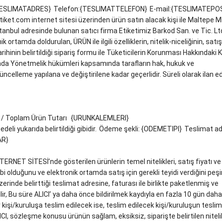
TESLIMATADRES}
Telefon:{TESLIMATTELEFON}
E-mail:{TESLIMATEPO
et.com internet sitesi üzerinden ürün satın alacak kişi ile Maltepe M
anbul adresinde bulunan satıcı firma Etiketimiz Barkod San. ve Tic. Ltd
k ortamda doldurulan, ÜRÜN ile ilgili özelliklerin, nitelik-niceliğinin, satış
tarihinin belirtildiği sipariş formu ile Tüketicilerin Korunması Hakkındaki
nda Yönetmelik hükümleri kapsamında tarafların hak, hukuk ve
güncelleme yapılana ve değiştirilene kadar geçerlidir. Süreli olarak ilan e
t / Toplam Ürün Tutarı
{URUNKALEMLERI}
eli yukarıda belirtildiği gibidir.
Ödeme şekli: {ODEMETIPI}
Teslimat ad
AR}
TERNET SİTESİ’nde gösterilen ürünlerin temel nitelikleri, satış fiyatı ve
hibi olduğunu ve elektronik ortamda satış için gerekli teyidi verdiğini peş
rinde belirttiği teslimat adresine, faturası ile birlikte paketlenmiş ve
ir, Bu süre ALICI’ ya daha önce bildirilmek kaydıyla en fazla 10 gün daha
kişi/kuruluşa teslim edilecek ise, teslim edilecek kişi/kuruluşun teslim
ICI, sözleşme konusu ürünün sağlam, eksiksiz, siparişte belirtilen niteli