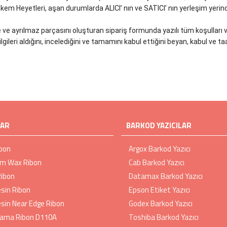
akem Heyetleri, aşan durumlarda ALICI’ nın ve SATICI’ nın yerleşim yerin
e ayrılmaz parçasını oluşturan sipariş formunda yazılı tüm koşulları 
gileri aldığını, incelediğini ve tamamını kabul ettiğini beyan, kabul ve t
LAR
BARKOD YAZICILAR
bon
Argox Barkod Yazıcı
m Wax Ribon
Cab Barkod Yazıcı
Ribon
Datamax Barkod Yazıcı
sin Ribon
Epson Etiket Yazıcı
sin Near Edge Ribon
Godex Barkod Yazıcı
ıkama Ribon D110A
Toshiba Barkod Yazıcı