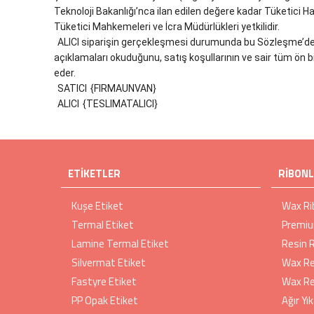
Teknoloji Bakanlığı’nca ilan edilen değere kadar Tüketici H
Tüketici Mahkemeleri ve İcra Müdürlükleri yetkilidir.
ALICI siparişin gerçekleşmesi durumunda bu Sözleşme’de v
açıklamaları okuduğunu, satış koşullarının ve sair tüm ön bil
eder.
SATICI
{FIRMAUNVAN}
ALICI
{TESLIMATALICI}
ETIKETLER
RIBON
Kuşe Etiket
Wax Ri
Termal Etiket
Premiu
Lamine Termal Etiket
Resin 
Silvermat Etiket
Wax Re
Fastyre Etiket
Wax Re
PP Opak Etiket
Ağır Y