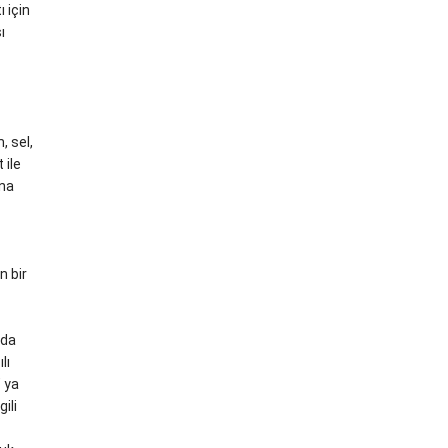
 için
ı
, sel,
 ile
una
n bir
nda
lı
 ya
ili