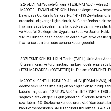
2.2- ALICI:
Adı/Soyadı/Ünvanı : {TESLIMATALICI}
Adresi:{
MADDE 3 - TARAFLAR VE KONU
İşbu sözleşme www.hepetik
Davutpaşa Cd. Kale İş Merkezi No: 141/183 Zeytinburnu, İst
arasındaki alışverişe ilişkin olarak, ALICI tarafından elektroni
fiyatının, satış bedelinin tahsilat usul-şartlarının ve satış 
ve Mesafeli Sözleşmeler Uygulama Esas ve Usulleri Hakkı
yükümlülüklerini tespit eder. İlan edilen fiyatlar ve vaatler 
fiyatlar ise belirtilen süre sonuna kadar geçerlidir.
SÖZLEŞME KONUSU ÜRÜN
Tarih : {TARIH}
Ürün Adı / Ade
Ürünlerin cinsi ve türü, miktarı, marka/modeli rengi satış bed
{TESLIMATADRES}
{ODEMETIPI} ile Toplam {ODENENTUT
MADDE 4 - GENEL HÜKÜMLER
4.1- ALICI, {FIRMAUNVAN}, İN
ödeme şekli ile teslimata ilişkin ön bilgileri okuyup bilgi sa
kabul etmiş sayılır.
4.2-ÜRÜN, ALICI’ nın İNTERNET SİTESİ üze
sağlam olarak en geç 14 gün (ondört gün) içinde teslim edil
uzatılabilir.
4.3- Sözleşme konusu ürün, ALICI’dan başka bir 
kabul etmemesinden SATICI sorumlu tutulamaz.
4.4- SAT