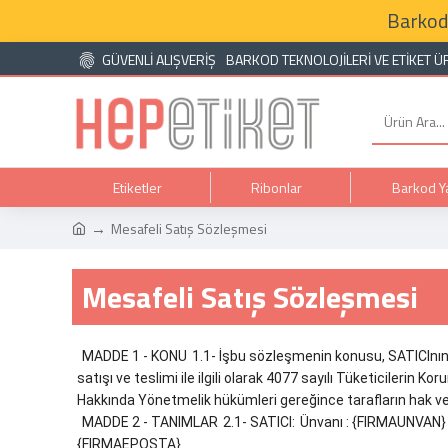
Barkod
GÜVENLİ ALIŞVERİŞ
BARKOD TEKNOLOJILERI VE ETIKET Ü
Etiketler
Ribonlar
Barkod Ya
Mesafeli Satış Sözleşmesi
Mesafeli Satış Sözleşmesi
MADDE 1 - KONU
1.1- İşbu sözleşmenin konusu, SATICInın, A
satışı ve teslimi ile ilgili olarak 4077 sayılı Tüketicileri
Hakkında Yönetmelik hükümleri gereğince tarafların hak v
MADDE 2 - TANIMLAR
2.1- SATICI:
Ünvanı : {FIRMAUNVAN}
{FIRMAEPOSTA}