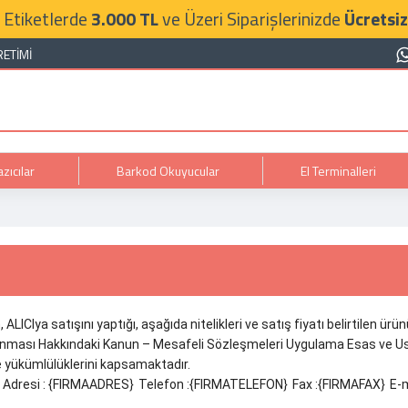
 Etiketlerde
3.000 TL
ve Üzeri Siparişlerinizde
Ücretsiz
RETIMI
zıcılar
Barkod Okuyucular
El Terminalleri
LICIya satışını yaptığı, aşağıda nitelikleri ve satış fiyatı belirtilen ürü
n Korunması Hakkındaki Kanun – Mesafeli Sözleşmeleri Uygulama Esas ve Us
e yükümlülüklerini kapsamaktadır.
Adresi : {FIRMAADRES}
Telefon :{FIRMATELEFON}
Fax :{FIRMAFAX}
E-m