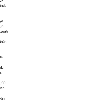
luk
sinde
‘ya
gün
vzuatı
rünün
de
aki
r.
, CD
leri
ğın