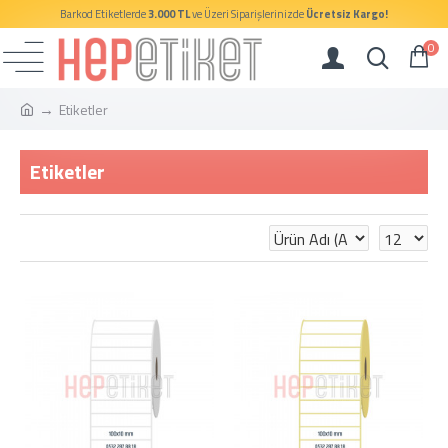
Barkod Etiketlerde
3.000 TL
ve Üzeri Siparişlerinizde
Ücretsiz Kargo!
0
Etiketler
Etiketler