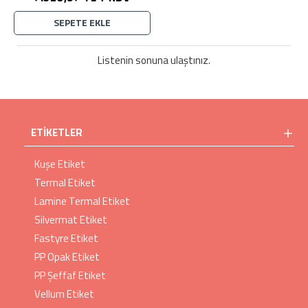
SEPETE EKLE
Listenin sonuna ulaştınız.
ETIKETLER
Kuşe Etiket
Termal Etiket
Lamine Termal Etiket
Silvermat Etiket
Fastyre Etiket
PP Opak Etiket
PP Şeffaf Etiket
Vellum Etiket