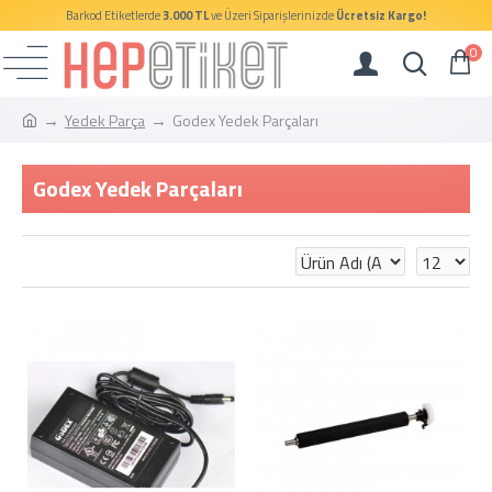
Barkod Etiketlerde
3.000 TL
ve Üzeri Siparişlerinizde
Ücretsiz Kargo!
0
Yedek Parça
Godex Yedek Parçaları
Godex Yedek Parçaları