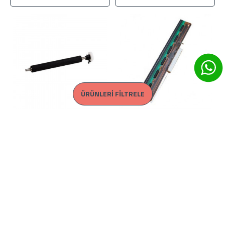
ÜRÜNLERI FILTRELE
Godex G-530 Kauçuk Silindir
Godex G-530 Termal Kafa
Print Head 300 DPI
1.656,22 TL + KDV
5.441,87 TL + KDV
SEPETE EKLE
SEPETE EKLE
EN ÇOK SATAN
TÜKENDİ