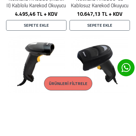
II) Kablolu Karekod Okuyucu
Kablosuz Karekod Okuyucu
4.495,46 TL + KDV
10.647,13 TL + KDV
SEPETE EKLE
SEPETE EKLE
ÜRÜNLERI FILTRELE
Newland HR3290-SF
Newland HR4250 Kablolu
Kablolu Karekod Okuyucu
Karekod Okuyucu
4.495,46 TL + KDV
7.784,24 TL + KDV
SEPETE EKLE
SEPETE EKLE