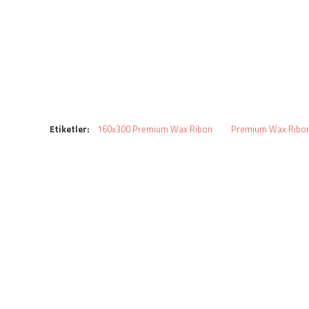
Etiketler:
160x300 Premium Wax Ribon
Premium Wax Ribo
BUNLARDA İLGINIZI ÇEKEBILIR