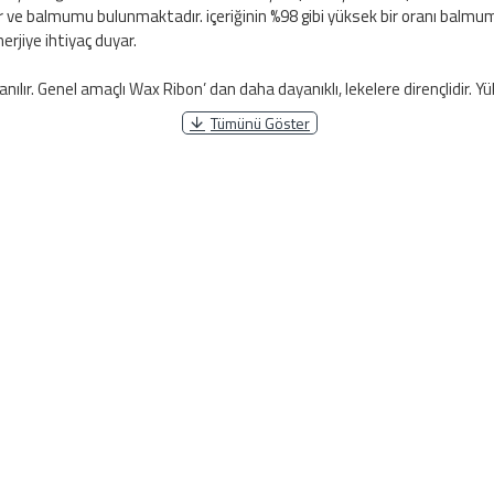
llar ve balmumu bulunmaktadır. içeriğinin %98 gibi yüksek bir oranı ba
erjiye ihtiyaç duyar.
lanılır. Genel amaçlı Wax Ribon’ dan daha dayanıklı, lekelere dirençlidir. 
ama ve taşıma etiketlenmesi, raf ve kutu etiketleme, perakende etiket 
li kullanımlarda tavsiye edilmez.
 baskı yapılacak etiket türünün ribon türünüz ile uyumlu olmasıdır.
direkt müşteri satış temsilcimiz ile görüşebilirsiniz.