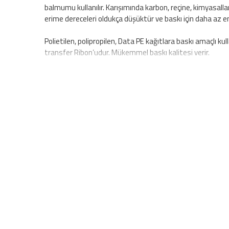
balmumu kullanılır. Karışımında karbon, reçine, kimyasa
erime dereceleri oldukça düşüktür ve baskı için daha az en
Polietilen, polipropilen, Data PE kağıtlara baskı amaçlı kul
transfer Ribon’udur. Mükemmel baskı kalitesi verir.
Kullanım alanları:
Genel amaçlı etiketleme, nakliye depol
ve ısıya dayanıklılığı yüksek olmamakla birlikte uzun süre
Dikkat edilmesi gereken en önemli husus, termal transfer
Toplu alımlarınız için
0532 287 88 18
telefon numarasından 