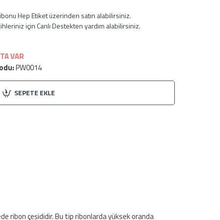
ibonu Hep Etiket üzerinden satın alabilirsiniz.
hleriniz için Canlı Destekten yardım alabilirsiniz.
TA VAR
odu:
PW0014
SEPETE EKLE
de ribon çeşididir. Bu tip ribonlarda yüksek oranda