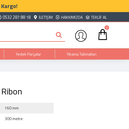
 Kargo!
0532 287 88 18
İLETIŞIM
HAKKIMIZDA
TEKLIF AL
0
Yedek Parçalar
Yıkama Talimatları
 Ribon
160 mm
300 metre