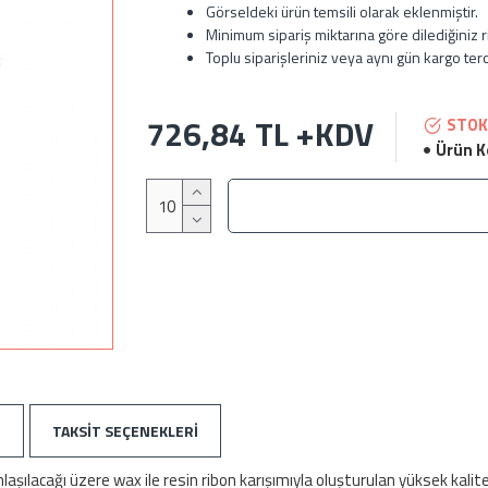
Görseldeki ürün temsili olarak eklenmiştir.
Minimum sipariş miktarına göre dilediğiniz r
Toplu siparişleriniz veya aynı gün kargo terci
726,84 TL +KDV
STOK
Ürün K
I
TAKSIT SEÇENEKLERI
aşılacağı üzere wax ile resin ribon karışımıyla oluşturulan yüksek kalite