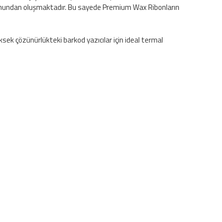
lmumundan oluşmaktadır. Bu sayede Premium Wax Ribonların
Yüksek çözünürlükteki barkod yazıcılar için ideal termal
uygulamaları, tekstil ürünleri etiketlemedir. Güneş ışığı