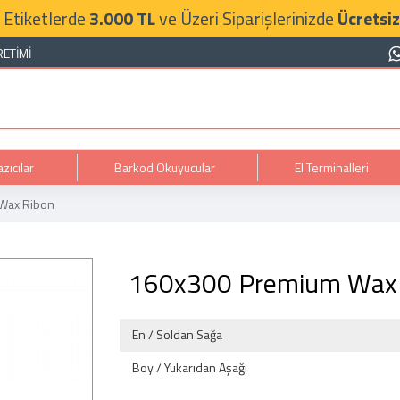
 Etiketlerde
3.000 TL
ve Üzeri Siparişlerinizde
Ücretsiz
RETIMI
zıcılar
Barkod Okuyucular
El Terminalleri
Wax Ribon
160x300 Premium Wax
En / Soldan Sağa
Boy / Yukarıdan Aşağı