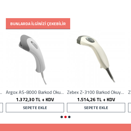
BUNLARDA İLGINIZI ÇEKEBILIR
1250 Barkod Okuyucu
Argox AS-8000 Barkod Okuyucu
Zebex Z-3100 Barkod Okuyucu
1.372,30 TL + KDV
1.514,26 TL + KDV
SEPETE EKLE
SEPETE EKLE