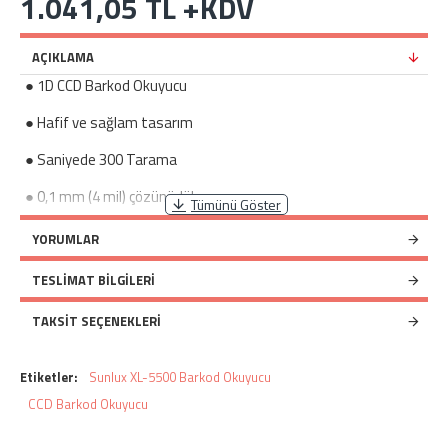
1.041,05 TL +KDV
AÇIKLAMA
● 1D CCD Barkod Okuyucu
● Hafif ve sağlam tasarım
● Saniyede 300 Tarama
● 0,1 mm (4 mil) çözünürlük
● 40 ~ 300 mm okuma mesafesi
YORUMLAR
● 32 Bit Mikroişlemci
TESLIMAT BILGILERI
● Seri Port, PS/2 ve USB Bağlantı Seçenekleri
TAKSIT SEÇENEKLERI
Etiketler:
Sunlux XL-5500 Barkod Okuyucu
CCD Barkod Okuyucu