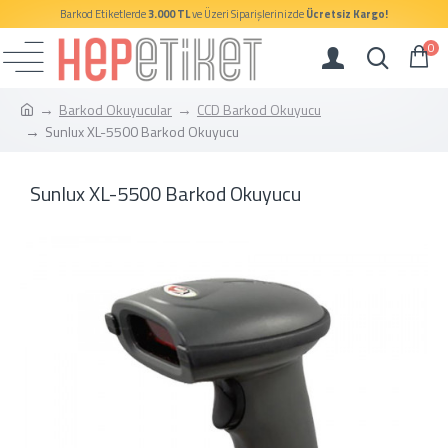
Barkod Etiketlerde
3.000 TL
ve Üzeri Siparişlerinizde
Ücretsiz Kargo!
0
Barkod Okuyucular
CCD Barkod Okuyucu
Sunlux XL-5500 Barkod Okuyucu
Sunlux XL-5500 Barkod Okuyucu