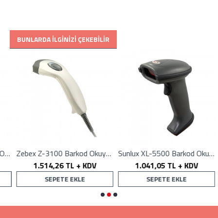
BUNLARDA İLGINIZI ÇEKEBILIR
1250 Barkod Okuyucu
Zebex Z-3100 Barkod Okuyucu
Sunlux XL-5500 Barkod Okuyucu
1.514,26 TL + KDV
1.041,05 TL + KDV
SEPETE EKLE
SEPETE EKLE