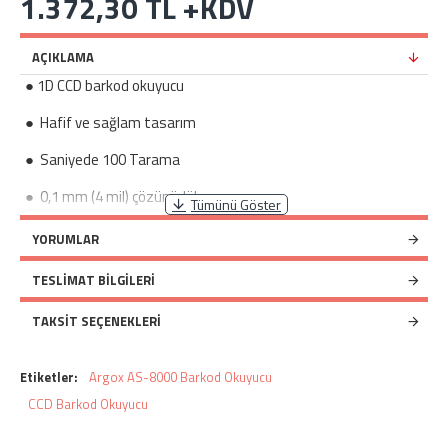
1.372,30 TL +KDV
AÇIKLAMA
● 1D CCD barkod okuyucu
● Hafif ve sağlam tasarım
● Saniyede 100 Tarama
● 0,1 mm (4 mil) çözünürlük
● 0 ~ 125 mm okuma mesafesi
YORUMLAR
● USB, Klavye (PS/2) ve Seri Port Desteği
TESLIMAT BILGILERI
● Güneş ışığında dahi okuma
TAKSIT SEÇENEKLERI
Etiketler:
Argox AS-8000 Barkod Okuyucu
CCD Barkod Okuyucu