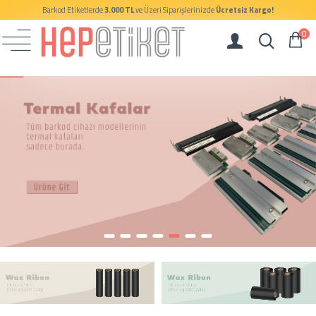
Barkod Etiketlerde
3.000 TL
ve Üzeri Siparişlerinizde
Ücretsiz Kargo!
0