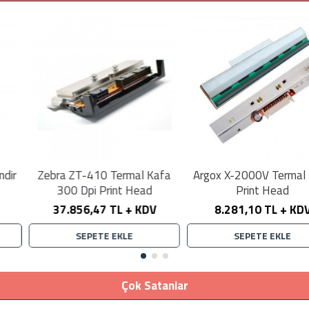
EN ÇOK SATAN
Zebra ZT-410 Kauçuk Silindir
Zebra ZT-410 Termal Kafa
300 Dpi Print Head
4.495,46 TL + KDV
37.856,47 TL + KDV
SEPETE EKLE
SEPETE EKLE
Çok Satanlar