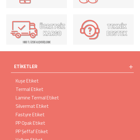
ETIKETLER
Kuşe Etiket
Termal Etiket
Lamine Termal Etiket
Silvermat Etiket
Fastyre Etiket
PP Opak Etiket
PP Şeffaf Etiket
Vellum Etiket