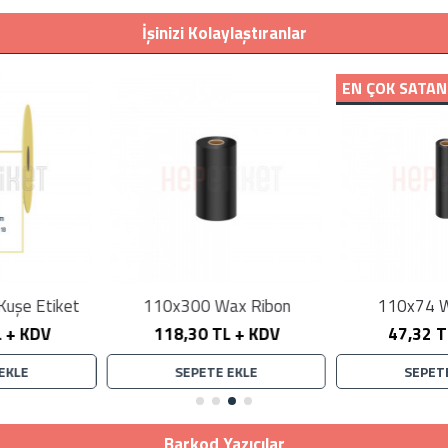
İşinizi Kolaylaştıranlar
EN ÇOK SATAN
110x300 Wax Ribon
110x74 Wax Ribon
118,30 TL + KDV
47,32 TL + KDV
SEPETE EKLE
SEPETE EKLE
Barkod Yazıcılar